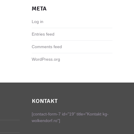
META
Log in
Entries feed
Comments feed
WordPress.org
KONTAKT
[contact-form-7 id="19" title="Kontakt kg-
wolkendorf.ro"]