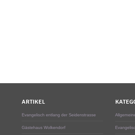
ARTIKEL
KATEG
Evangelisch entlang der Seidenstrasse
Allgemein
Gästehaus Wolkendorf
Evangelis