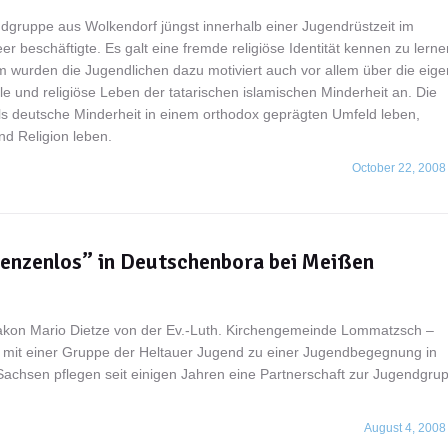
dgruppe aus Wolkendorf jüngst innerhalb einer Jugendrüstzeit im
 beschäftigte. Es galt eine fremde religiöse Identität kennen zu lerne
urden die Jugendlichen dazu motiviert auch vor allem über die eig
lle und religiöse Leben der tatarischen islamischen Minderheit an. Die
ls deutsche Minderheit in einem orthodox geprägten Umfeld leben,
nd Religion leben.
October 22, 2008
nzenlos” in Deutschenbora bei Meißen
 Diakon Mario Dietze von der Ev.-Luth. Kirchengemeinde Lommatzsch –
mit einer Gruppe der Heltauer Jugend zu einer Jugendbegegnung in
achsen pflegen seit einigen Jahren eine Partnerschaft zur Jugendgru
August 4, 2008