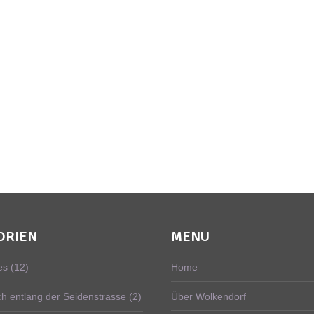
ORIEN
MENU
es
(12)
Home
ch entlang der Seidenstrasse
(2)
Über Wolkendorf