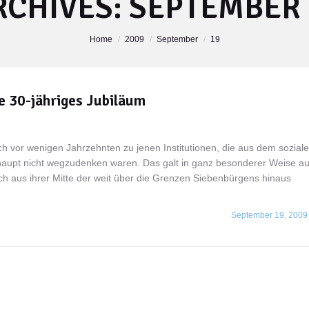
RCHIVES:
SEPTEMBER 
Home
2009
September
19
e 30-jähriges Jubiläum
och vor wenigen Jahrzehnten zu jenen Institutionen, die aus dem sozial
rhaupt nicht wegzudenken waren. Das galt in ganz besonderer Weise a
h aus ihrer Mitte der weit über die Grenzen Siebenbürgens hinaus
September 19, 2009