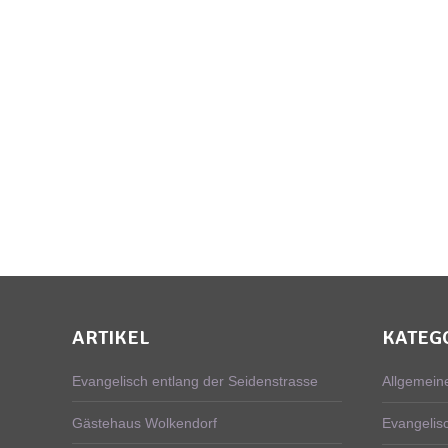
ARTIKEL
KATEG
Evangelisch entlang der Seidenstrasse
Allgemein
Gästehaus Wolkendorf
Evangelis