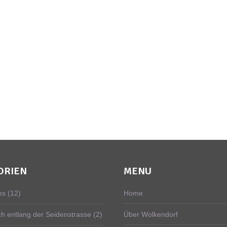
ORIEN
MENU
es
(12)
Home
ch entlang der Seidenstrasse
(2)
Über Wolkendorf