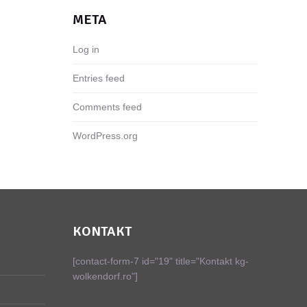
META
Log in
Entries feed
Comments feed
WordPress.org
KONTAKT
[contact-form-7 id="19" title="Kontakt kg-
wolkendorf.ro"]