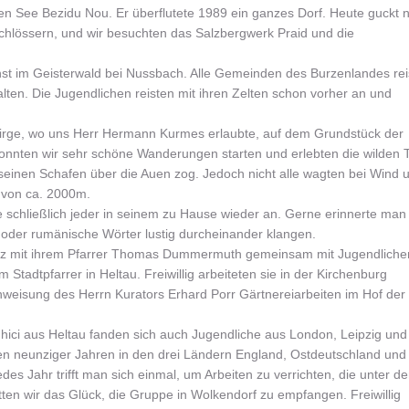
en See Bezidu Nou. Er überflutete 1989 ein ganzes Dorf. Heute guckt 
hlössern, und wir besuchten das Salzbergwerk Praid und die
nst im Geisterwald bei Nussbach. Alle Gemeinden des Burzenlandes rei
lten. Die Jugendlichen reisten mit ihren Zelten schon vorher an und
irge, wo uns Herr Hermann Kurmes erlaubte, auf dem Grundstück der
 konnten wir sehr schöne Wanderungen starten und erlebten die wilden 
 seinen Schafen über die Auen zog. Jedoch nicht alle wagten bei Wind 
e von ca. 2000m.
te schließlich jeder in seinem zu Hause wieder an. Gerne erinnerte man
oder rumänische Wörter lustig durcheinander klangen.
weiz mit ihrem Pfarrer Thomas Dummermuth gemeinsam mit Jugendliche
Stadtpfarrer in Heltau. Freiwillig arbeiteten sie in der Kirchenburg
Anweisung des Herrn Kurators Erhard Porr Gärtnereiarbeiten im Hof der
hici aus Heltau fanden sich auch Jugendliche aus London, Leipzig und
 den neunziger Jahren in den drei Ländern England, Ostdeutschland und
es Jahr trifft man sich einmal, um Arbeiten zu verrichten, die unter d
ten wir das Glück, die Gruppe in Wolkendorf zu empfangen. Freiwillig