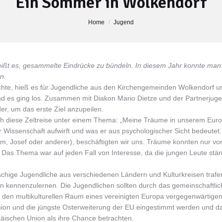
Ein Sommer in Wolkendorf
Home
Jugend
ißt es, gesammelte Eindrücke zu bündeln. In diesem Jahr konnte man
n.
hte, hieß es für Jugendliche aus den Kirchengemeinden Wolkendorf u
und es ging los. Zusammen mit Diakon Mario Dietze und der Partnerjug
r, um das erste Ziel anzupeilen.
h diese Zeltreise unter einem Thema: „Meine Träume in unserem Euro
 Wissenschaft aufwirft und was er aus psychologischer Sicht bedeutet.
m, Josef oder anderer), beschäftigten wir uns. Träume konnten nur vo
as Thema war auf jeden Fall von Interesse, da die jungen Leute stän
achige Jugendliche aus verschiedenen Ländern und Kulturkreisen trafe
 kennenzulernen. Die Jugendlichen sollten durch das gemeinschaftlic
 den multikulturellen Raum eines vereinigten Europa vergegenwärtigen
Union und die jüngste Osterweiterung der EU eingestimmt werden und d
äischen Union als ihre Chance betrachten.