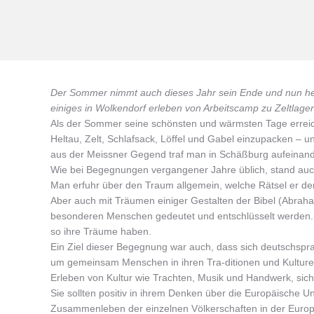
You are here:
Der Sommer nimmt auch dieses Jahr sein Ende und nun he
einiges in Wolkendorf erleben von Arbeitscamp zu Zeltlager
Als der Sommer seine schönsten und wärmsten Tage erreic
Heltau, Zelt, Schlafsack, Löffel und Gabel einzupacken – 
aus der Meissner Gegend traf man in Schäßburg aufeinande
Wie bei Begegnungen vergangener Jahre üblich, stand auc
Man erfuhr über den Traum allgemein, welche Rätsel er der
Aber auch mit Träumen einiger Gestalten der Bibel (Abraha
besonderen Menschen gedeutet und entschlüsselt werden. D
so ihre Träume haben.
Ein Ziel dieser Begegnung war auch, dass sich deutschspr
um gemeinsam Menschen in ihren Tra-ditionen und Kulturen
Erleben von Kultur wie Trachten, Musik und Handwerk, sich
Sie sollten positiv in ihrem Denken über die Europäische 
Zusammenleben der einzelnen Völkerschaften in der Europ