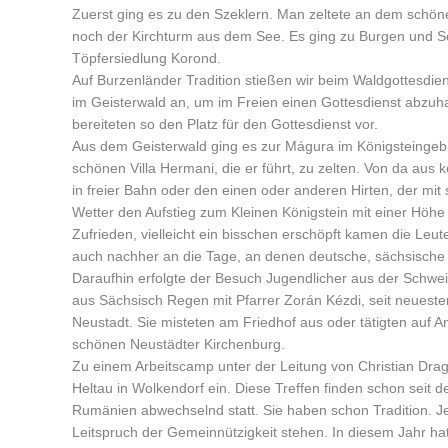
Zuerst ging es zu den Szeklern. Man zeltete an dem schön
noch der Kirchturm aus dem See. Es ging zu Burgen und Sc
Töpfersiedlung Korond.
Auf Burzenländer Tradition stießen wir beim Waldgottesdie
im Geisterwald an, um im Freien einen Gottesdienst abzuha
bereiteten so den Platz für den Gottesdienst vor.
Aus dem Geisterwald ging es zur Mágura im Königsteingeb
schönen Villa Hermani, die er führt, zu zelten. Von da aus
in freier Bahn oder den einen oder anderen Hirten, der mit
Wetter den Aufstieg zum Kleinen Königstein mit einer Höh
Zufrieden, vielleicht ein bisschen erschöpft kamen die Leu
auch nachher an die Tage, an denen deutsche, sächsische 
Daraufhin erfolgte der Besuch Jugendlicher aus der Sch
aus Sächsisch Regen mit Pfarrer Zorán Kézdi, seit neuestem 
Neustadt. Sie misteten am Friedhof aus oder tätigten auf 
schönen Neustädter Kirchenburg.
Zu einem Arbeitscamp unter der Leitung von Christian Drag
Heltau in Wolkendorf ein. Diese Treffen finden schon seit
Rumänien abwechselnd statt. Sie haben schon Tradition. Jed
Leitspruch der Gemeinnützigkeit stehen. In diesem Jahr hat