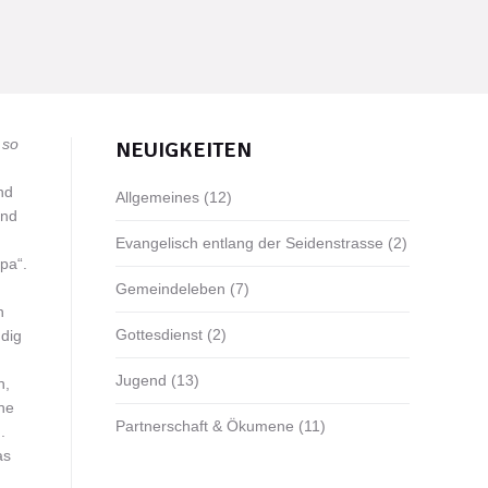
 so
NEUIGKEITEN
nd
Allgemeines
(12)
end
Evangelisch entlang der Seidenstrasse
(2)
pa“.
Gemeindeleben
(7)
n
Gottesdienst
(2)
dig
Jugend
(13)
n,
he
Partnerschaft & Ökumene
(11)
.
as